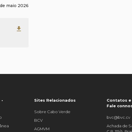
 de maio 2026
get_app
 •
Sites Relacionados
Contatos e
Fale conno
Sobre Cabo Verde
o
bvc@bvc.cv
BCV
tânea
Achada de Sa
AGMVM
C.P. 115/A, P