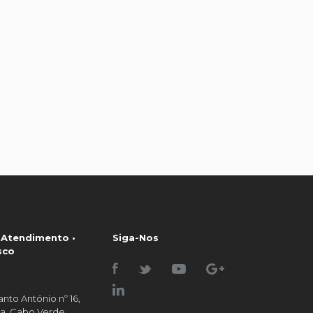
 Atendimento •
Siga-Nos
sco
nto António nº 16,
raia, Cabo Verde