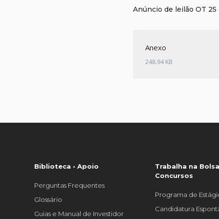
Anúncio de leilão OT 25
Anexo
248.94 KB
Biblioteca • Apoio
Trabalha na Bolsa
Concursos
Perguntas Frequentes
Programa de Estági
Glossário
Candidatura Espon
Guias e Manual de Investidor