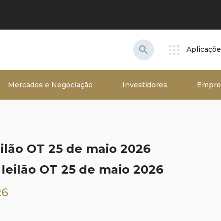
search
Aplicaçõ
Mercados e Negociação
Investidores
Empre
ilão OT 25 de maio 2026
26