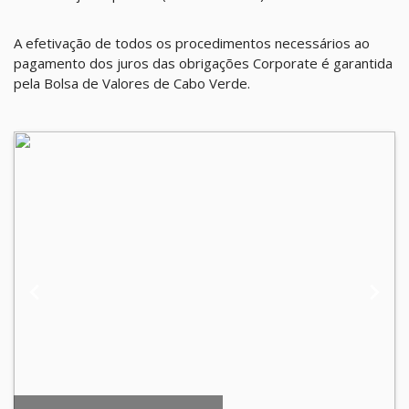
A efetivação de todos os procedimentos necessários ao
pagamento dos juros das obrigações Corporate é garantida
pela Bolsa de Valores de Cabo Verde.
keyboard_arrow_left
keyboard_arrow_right