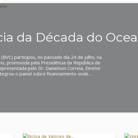
cia da Década do Oce
(BVC) participou, no passado dia 24 de julho, na
o, promovida pela Presidência da República de
representada pelo Dr. Danielson Correia, Diretor
egrou o painel sobre financiamento onde
turo azul de Cabo Verde”, destacando o papel
s na mobilização de recursos para financiar
ustentabilidade. Neste âmbito, apresentou os
BVC como um exemplo concreto desta visão,
rumentos financeiros inovadores para mobilizar
nto sustentável dos recursos marinhos e da
eça mais sobre esta iniciativa através do
/watch?v=Pt6HifqknZ0