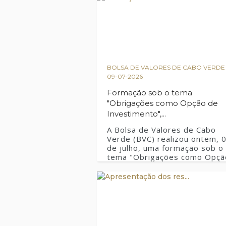
BOLSA DE VALORES DE CABO VERDE 
09-07-2026
Formação sob o tema
"Obrigações como Opção de
Investimento",...
A Bolsa de Valores de Cabo
Verde (BVC) realizou ontem, 
de julho, uma formação sob o
tema "Obrigações como Opçã
de Investimento", dirigida
aos colaboradores da BTOC, 
ministrada pelos colaborador
do Departamento de Operaç
do Mercado, Drs. Danielson
Correia e Anilson Gomes. Ao
longo da sessão, os