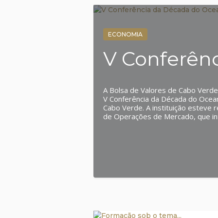
ECONOMIA
V Conferên
A Bolsa de Valores de Cabo Verde 
V Conferência da Década do Ocean
Cabo Verde. A instituição esteve 
de Operações de Mercado, que int
apresentou o tema “Financiar o fu
estratégico do mercado de capitai
projetos ligados ao oceano e à s
Blue Bonds emitidos através da 
evidenciando o potencial dos inst
capital em apoio ao desenvolvime
economia azul em Cabo Verde. Conh
vídeo:https://www.youtube.com