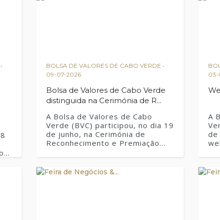
•
BOLSA DE VALORES DE CABO VERDE •
BOL
09-07-2026
03-
Bolsa de Valores de Cabo Verde
We
distinguida na Cerimónia de R...
A Bolsa de Valores de Cabo
A 
Verde (BVC) participou, no dia 19
Ver
de junho, na Cerimónia de
de
08
Reconhecimento e Premiação
we
Simbólica do Plano Nacional de
aç
o
Educação Financeira (PNEF)
Zo
2021–2024, promovida
pe
e
pelo Banco de Cabo Verde, no
Dr
es
âmbito do VI Encontro de
De
ões
Inclusão e Formação Financeira
Me
dos Bancos Centrais dos Países
ao
de Língua Portuguesa (BCPLP).
prá