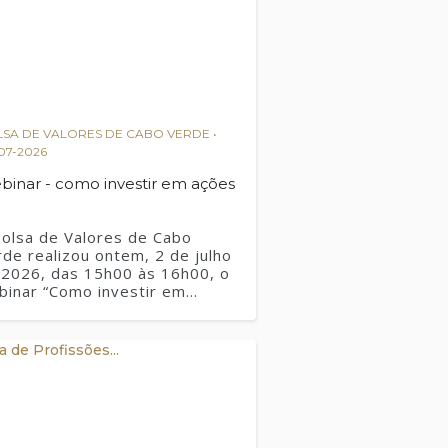
SA DE VALORES DE CABO VERDE •
07-2026
binar - como investir em ações
Bolsa de Valores de Cabo
de realizou ontem, 2 de julho
 2026, das 15h00 às 16h00, o
binar “Como investir em
ões”, através da plataforma
om.A sessão foi conduzida
la Dra. Delmísia Semedo e
a. Henriette Évora, do
partamento de Operações de
rcado da BVC, e proporcionou
s participantes uma visão
tica e acessível sobre os