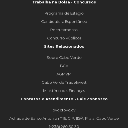
Trabalha na Bolsa • Concursos
Programa de Estágio
Candidatura Espontânea
Recrutamento
Concurso Públicos
Sites Relacionados
Sobre Cabo Verde
BCV
AGMVM
Cabo Verde TradeInvest
Ministério das Finanças
Contatos e Atendimento • Fale connosco
bvc@bvc.cv
Achada de Santo António nº 16, C.P. 115/A, Praia, Cabo Verde
(+238) 260 30 30