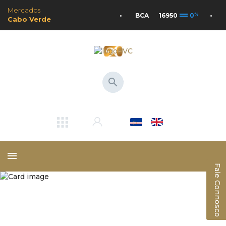
Mercados
drag_handle
%
•
BCA
16950
0
•
C
Cabo Verde
search
menu
Fale Connosco