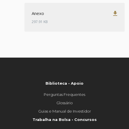
get_app
Anexo
297.91 KB
Biblioteca • Apoio
Perguntas Frequentes
Glossário
Guias e Manual de Investidor
Trabalha na Bolsa • Concursos