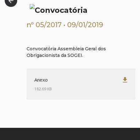
arrow_back
nº 05/2017 • 09/01/2019
Convocatória Assembleia Geral dos
Obrigacionista da SOGEI.
get_app
Anexo
182.69 KB