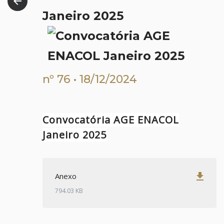
arrow_back
Janeiro 2025
nº 76 • 18/12/2024
Convocatória AGE ENACOL
Janeiro 2025
get_app
Anexo
794.03 KB