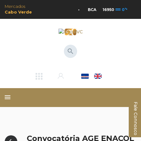
Mercados
drag_handle
%
•
BCA
16950
0
•
Cabo Verde
search
menu
Fale Connosco
Convocatória AGE ENACOL