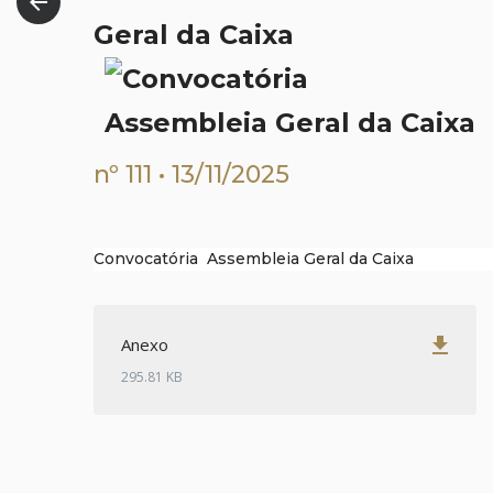
arrow_back
Geral da Caixa
nº 111 • 13/11/2025
Convocatória Assembleia Geral da Caixa
get_app
Anexo
295.81 KB