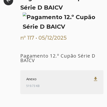
arrow_back
Série D BAICV
nº 117 • 05/12/2025
Pagamento 12.º Cupão Série D
BAICV
get_app
Anexo
519.73 KB