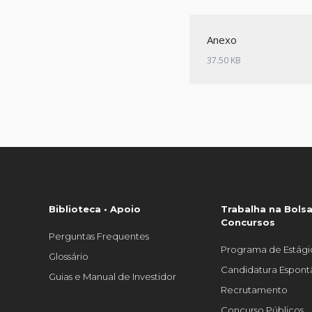
Anexo
37.50 KB
Biblioteca • Apoio
Trabalha na Bolsa
Concursos
Perguntas Frequentes
Programa de Estági
Glossário
Candidatura Espon
Guias e Manual de Investidor
Recrutamento
Concurso Públicos