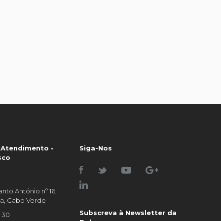
 Atendimento •
Siga-Nos
sco
nto António nº 16,
raia, Cabo Verde
Subscreva à Newsletter da
0 30