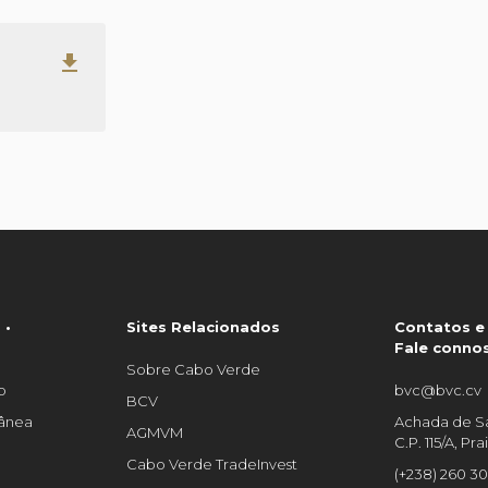
get_app
 •
Sites Relacionados
Contatos e
Fale conno
Sobre Cabo Verde
o
bvc@bvc.cv
BCV
tânea
Achada de Sa
AGMVM
C.P. 115/A, P
Cabo Verde TradeInvest
(+238) 260 3