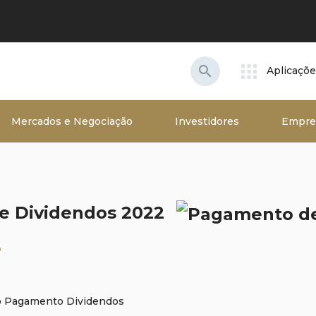
search
Aplicaçõ
Mercados e Negociação
Investidores
Empre
e Dividendos 2022
3
 Pagamento Dividendos