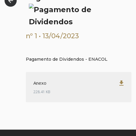
arrow_back
nº 1 • 13/04/2023
Pagamento de Dividendos - ENACOL
get_app
Anexo
228.41 KB