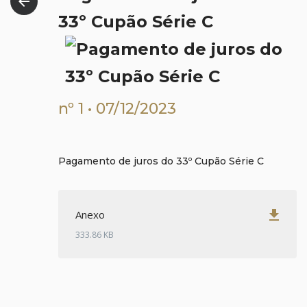
arrow_back
33º Cupão Série C
nº 1 • 07/12/2023
Pagamento de juros do 33º Cupão Série C
get_app
Anexo
333.86 KB