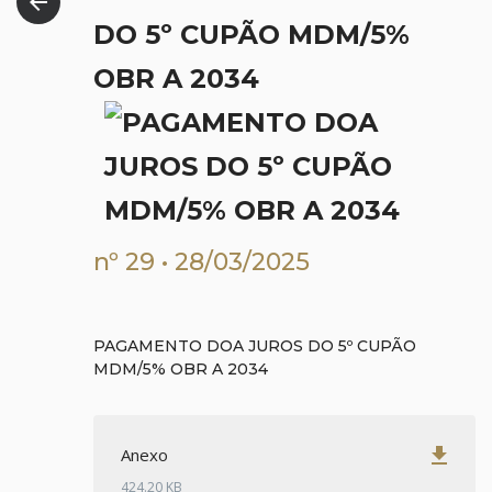
arrow_back
DO 5º CUPÃO MDM/5%
OBR A 2034
nº 29 • 28/03/2025
PAGAMENTO DOA JUROS DO 5º CUPÃO
MDM/5% OBR A 2034
get_app
Anexo
424.20 KB