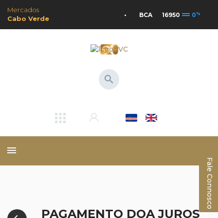
Mercados
drag_handle
%
•
BCA
16950
0
•
Cabo Verde
search
menu
Fale Connosco
PAGAMENTO DOA JUROS