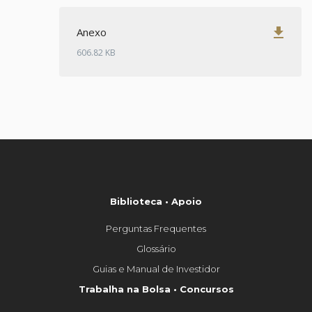
get_app
Anexo
606.82 KB
Biblioteca • Apoio
Perguntas Frequentes
Glossário
Guias e Manual de Investidor
Trabalha na Bolsa • Concursos