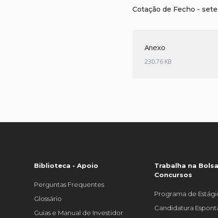
Cotação de Fecho - set
Anexo
230.76 KB
Biblioteca • Apoio
Trabalha na Bolsa
Concursos
Perguntas Frequentes
Programa de Estági
Glossário
Candidatura Espon
Guias e Manual de Investidor