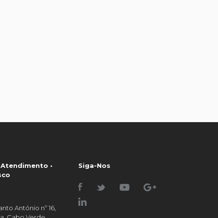
 Atendimento •
Siga-Nos
sco
nto António nº 16,
raia, Cabo Verde