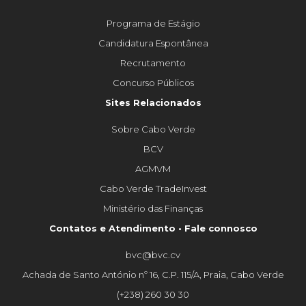
Programa de Estágio
Candidatura Espontânea
Recrutamento
Concurso Públicos
Sites Relacionados
Sobre Cabo Verde
BCV
AGMVM
Cabo Verde TradeInvest
Ministério das Finanças
Contatos e Atendimento • Fale connosco
bvc@bvc.cv
Achada de Santo António nº 16, C.P. 115/A, Praia, Cabo Verde
(+238) 260 30 30