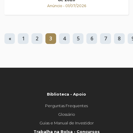
Anúncio • 01/07/2026
«
1
2
3
4
5
6
7
8
Biblioteca • Apoio
Perguntas Frequentes
Glossário
Guias e Manual de Investidor
Trabalha na Bolsa • Concursos