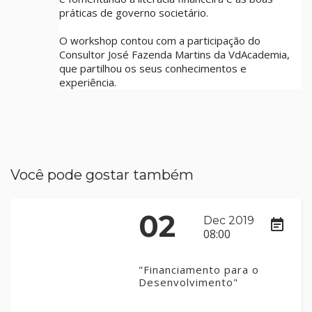
práticas de governo societário.
O workshop contou com a participação do
Consultor José Fazenda Martins da VdAcademia,
que partilhou os seus conhecimentos e
experiência.
Você pode gostar também
02
Dec 2019
event_note
08:00
"Financiamento para o
Desenvolvimento"