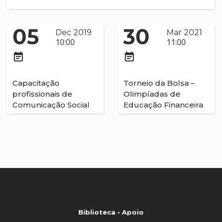
05
30
Dec 2019
Mar 2021
10:00
11:00
event_note
event_note
Capacitação
Torneio da Bolsa –
profissionais de
Olimpíadas de
Comunicação Social
Educação Financeira
Biblioteca • Apoio