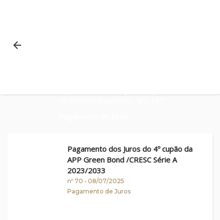
Boletim Oficial
arrow_back
de Bolsa
Enquadramento Legal
: Código do Mercado
de Valores Mobiliários, art. 167º
Pagamento de Juros
Pagamento dos Juros do 4º cupão da
APP Green Bond /CRESC Série A
2023/2033
nº 70 • 08/07/2025
Pagamento de Juros