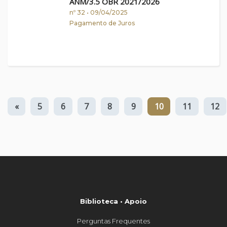
ANM/3.5 OBR 2021/2026
nº 32 • 09/04/2025
Pagamento de Juros
«
5
6
7
8
9
10
11
12
Biblioteca • Apoio
Perguntas Frequentes