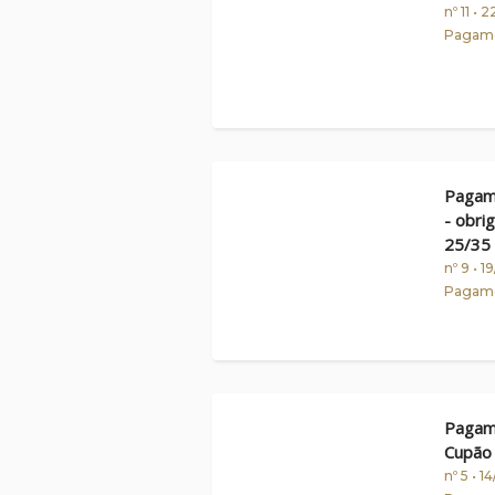
nº 11 • 
Pagame
Pagame
- obri
25/35
nº 9 • 1
Pagame
Pagame
Cupão 
nº 5 • 1