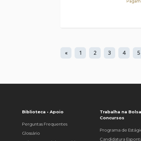
Pagame
«
1
2
3
4
5
Biblioteca • Apoio
Trabalha na Bolsa
Concursos
Perguntas Frequentes
Programa de Estági
Glossário
Candidatura Espon