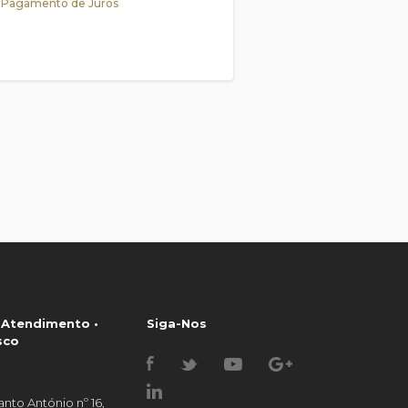
Pagamento de Juros
 Atendimento •
Siga-Nos
sco
nto António nº 16,