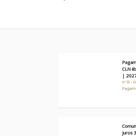
Enquadramento Legal
: C
Pagamento de Juros
Pagame
CLN ii
| 202
nº 15 •
Pagame
Comun
juros 