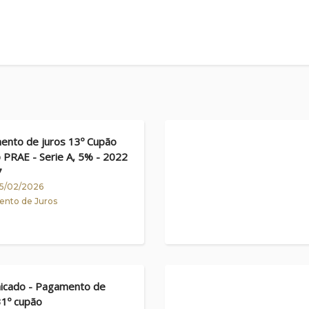
ódigo do Mercado de Valores Mobiliários, art. 167º
nto de juros 13º Cupão
b PRAE - Serie A, 5% - 2022
7
 05/02/2026
nto de Juros
icado - Pagamento de
31º cupão