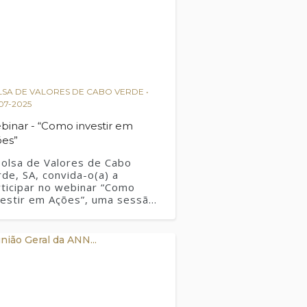
SA DE VALORES DE CABO VERDE •
07-2025
binar - “Como investir em
ões”
Bolsa de Valores de Cabo
de, SA, convida-o(a) a
rticipar no webinar “Como
vestir em Ações”, uma sessão
ine que visa capacitar os
rticipantes para uma tomada
 decisão consciente e
formada no mercado acionista.
rante 60 minutos, os
ticipantes terão a
ortunidade de:• Saber como
estir em ações;•