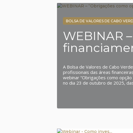
BOLSA DE VALORES DE CABO VER
WEBINAR – 
financiamen
A Bolsa de Valores de Cabo Verde
profissionais das áreas financeira
webinar “Obrigações como opção d
no dia 23 de outubro de 2025, da
webinar será conduzido pelas té
Mercado, Dra. Delmísia Semedo e 
essenciais como: · Definição, ti
· Emissão de obrigações, etapas
BVC e da entidade reguladora; ·
regime fiscal e proteção dos inv
plataforma Blu-X. A participação é 
devem ser efetuadas através de fo
lugar! https://www.survio.com/