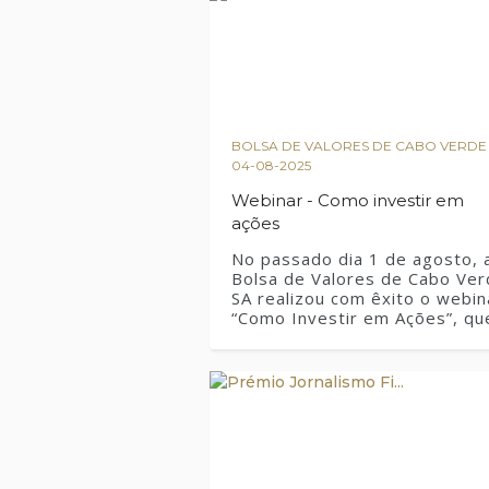
informações, poderá consultar a fi
https://bvc.cv/uploads/ficheiro
BOLSA DE VALORES DE CABO VERDE 
04-08-2025
Webinar - Como investir em
ações
No passado dia 1 de agosto, 
Bolsa de Valores de Cabo Ver
SA realizou com êxito o webin
“Como Investir em Ações”, qu
contou com a participação de
230 pessoas. Este evento
contou com uma expressiva
adesão nacional e internaciona
incluindo participantes da nos
diáspora em países como
Taiwan, Portugal, Estados
Unidos, Países Baixos, Ruand