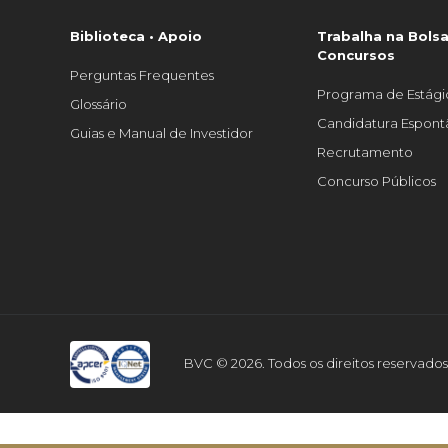
2025. Para mais informações
consulte o Regulamento do
Biblioteca • Apoio
Concurso. Inscrição –
Trabalha na Bolsa
https://forms.gle/EzuPE2EKd
Concursos
54AW8 Regulamento –
Perguntas Frequentes
https://bvc.cv/uploads/ficheir
Programa de Estági
Glossário
jWsdFRakK1kwBh3Vbe6VV-
Candidatura Espon
LpQnOV0HBF.pdf?
Guias e Manual de Investidor
fbclid=IwY2xjawLPPJJleHRuA2
Recrutamento
QIxMABicmlkETFiWTJXTWpyNV
eldxeUxRAR6KBZ0C8ma3Ewb
Concurso Públicos
ZKNe8GXZHqIY-
PsSksmeYaQgeKRtH-
c6ieT__sEcbEDfw_aem_YVJKL
c3HpFJr2sJaVeow
BVC © 2026. Todos os direitos reservados