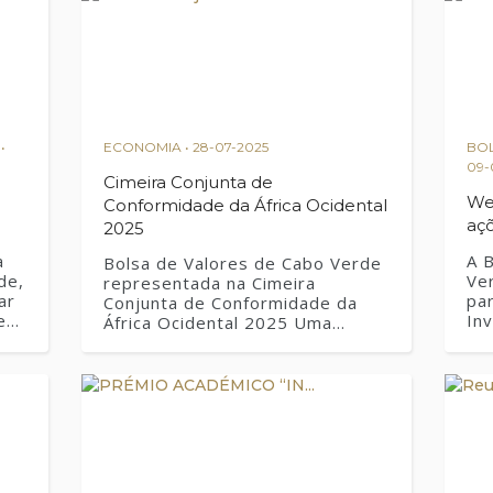
cha técnica do webinar:
s/rdKY5yc_7eQYZ8digzt2V0IAPCFzgLgV.pdf
•
ECONOMIA • 28-07-2025
BOL
09-
Cimeira Conjunta de
We
Conformidade da África Ocidental
aç
2025
a
A 
Bolsa de Valores de Cabo Verde
de,
Ver
representada na Cimeira
ar
pa
Conjunta de Conformidade da
e
In
África Ocidental 2025 Uma
onl
delegação da BVC, constituída
pa
pelo Presidente, Miguel
de
Monteiro, e a Administradora
l,
in
Executiva, Julia da Cruz, foram
sa
Du
convidados a participar na
par
Cimeira Conjunta de
op
Conformidade da África
a,
inv
Ocidental 2025, organizada pelo