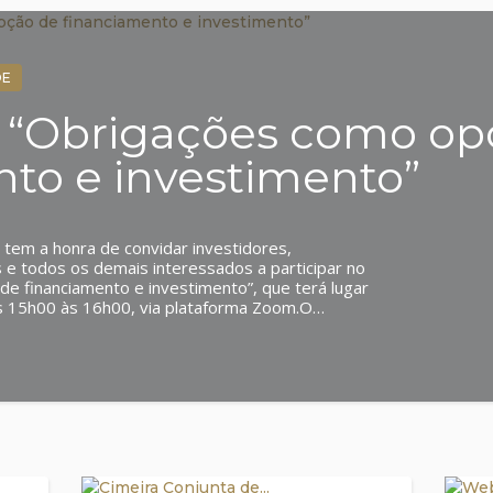
DE
“Obrigações como op
to e investimento”
 tem a honra de convidar investidores,
s e todos os demais interessados a participar no
e financiamento e investimento”, que terá lugar
s 15h00 às 16h00, via plataforma Zoom.O
cnicas do Departamento de Operações de
Dra. Henriette Évora, que irão abordar temas
pologia e caraterização das obrigações;
, regime fiscal e vantagens; · O papel da
 Investimento em obrigações, vantagens,
estidores; · Demonstração prática na
gratuita, mas as inscrições são limitadas e
rmulário online. Inscreva-se já e garanta o seu
survey/d/F6D3P4J9B8R9A6V7W Para mais