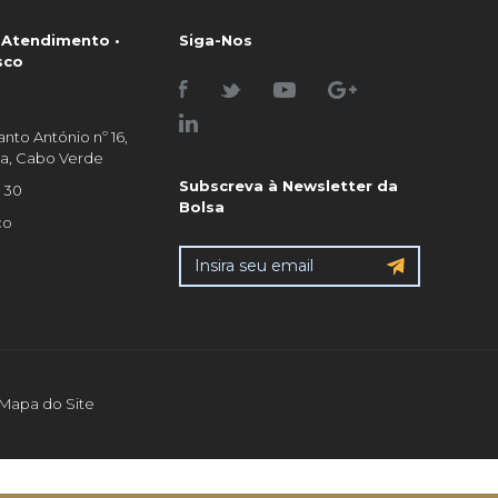
ito por meio de um trabalho
laborativo contínuo com
 Atendimento •
Siga-Nos
rticipantes do mercado,
sco
guladores e outros
ganismos de padronização.
ualmente, a ANNA conta com
 total de 113 membros e 9
nto António nº 16,
ceiros, entre CSDs (62),
raia, Cabo Verde
lsas de Valores (36+5),
gãos Reguladores (7+1),
Subscreva à Newsletter da
0 30
rnecedores de Dados (4),
Bolsa
co
ências de Numeração
signadas (2 parceiros) e
cos Centrais (4).
presentantes de mais de 60
ses – incluindo Angola,
çambique, Brasil, Portugal,
ica do Sul, Japão e Estados
idos – estão reunidos para
ater temas cruciais como: O
senvolvimento estratégico do
Mapa do Site
cado de capitais croata O
pacto dos padrões globais,
mo o ISIN, na inovação e
ansparência dos mercados O